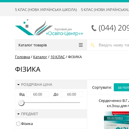
5 КЛАС (НОВА УКРАЇНСЬКА ШКОЛА)
5 КЛАС (НОВА УКРАЇНСЬК
(044) 20
Каталог товарів
Головна
/
Каталог
/
10 КЛАС
/
ФІЗИКА
ФІЗИКА
РОЗДРІБНА ЦІНА
Сортувати:
за по
Від
До
Сердюченко В.Г.
кл.Зош.для 
тем.оц+зош.лаб
ПРЕДМЕТ
ПРОГРАМА) ISBN 978-
Фізика