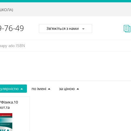
АШКОЛА)
9-76-49
Зв'яжіться з нами
пулярністю
по імені
за ціною
/Фізика.10
пот.та
.роб(НОВА
617-656-922-0