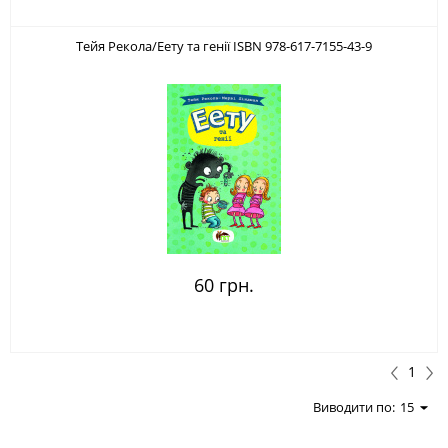
Тейя Рекола/Еету та генії ISBN 978-617-7155-43-9
60 грн.
1
Виводити по:
15