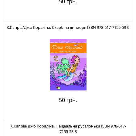
50 грн.
К.Капріа/Джо Кораліна: Скарб на дні моря ISBN 978-617-7155-59-0
50 грн.
К.Капріа/Джо Кораліна. Неідеальна русалонька ISBN 978-617-
7155-53-8