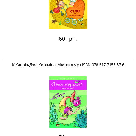
60 грн.
К.Капріа/Джо Кораліна: Мюзикл мрії ISBN 978-617-7155-57-6