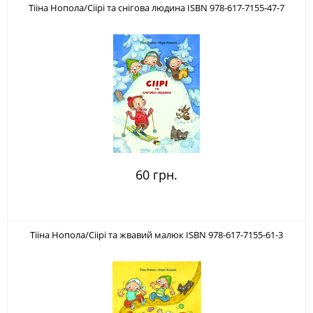
Тііна Нопола/Сіірі та снігова людина ISBN 978-617-7155-47-7
60 грн.
Тііна Нопола/Сіірі та жвавий малюк ISBN 978-617-7155-61-3