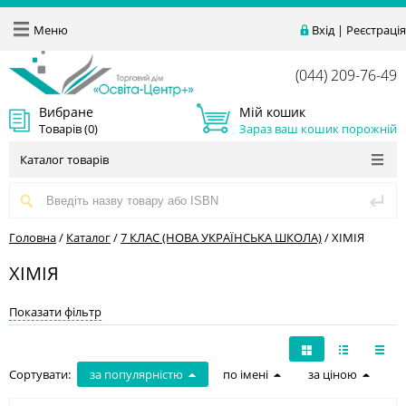
Меню
Вхід
|
Реєстрація
(044) 209-76-49
Вибране
Мій кошик
Товарів (
0
)
Зараз ваш кошик порожній
Каталог товарів
Головна
/
Каталог
/
7 КЛАС (НОВА УКРАЇНСЬКА ШКОЛА)
/
ХІМІЯ
ХІМІЯ
Показати фільтр
Сортувати:
за популярністю
по імені
за ціною