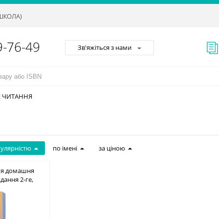
АШКОЛА)
9-76-49
Зв'яжіться з нами
Е ЧИТАННЯ
пулярністю
по імені
за ціною
оя домашня
идання 2-ге,
8-617-656-752-