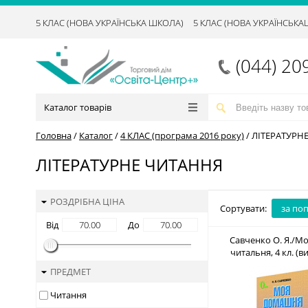
5 КЛАС (НОВА УКРАЇНСЬКА ШКОЛА)
5 КЛАС (НОВА УКРАЇНСЬК
(044) 20
Каталог товарів
Головна
/
Каталог
/
4 КЛАС (програма 2016 року)
/
ЛІТЕРАТУРН
ЛІТЕРАТУРНЕ ЧИТАННЯ
РОЗДРІБНА ЦІНА
Сортувати:
за по
Від
До
Савченко О. Я./М
читальня, 4 кл. (в
перероблене) ISBN 97
ПРЕДМЕТ
3
Читання