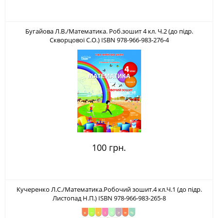
Бугайова Л.В./Математика. Роб.зошит 4 кл. Ч.2 (до підр.
Скворцової С.О.) ISBN 978-966-983-276-4
100 грн.
Кучеренко Л.С./Математика.Робочий зошит.4 кл.Ч.1 (до підр.
Листопад Н.П.) ISBN 978-966-983-265-8