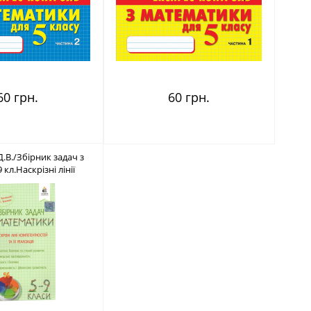
60 грн.
60 грн.
.В./Збірник задач з
 кл.Наскрізні лінії
ліз. ISBN 978-617-656-
796-7