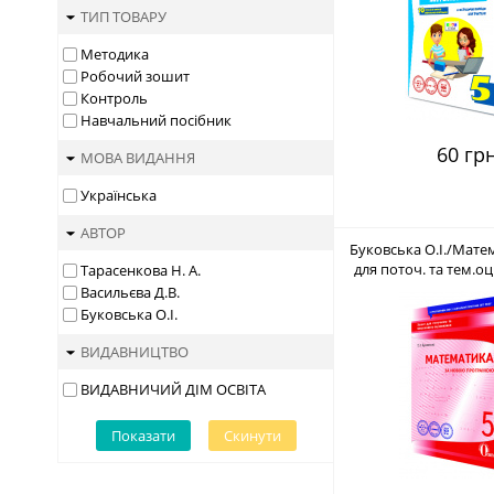
ТИП ТОВАРУ
Методика
Робочий зошит
Контроль
Навчальний посібник
60 грн
МОВА ВИДАННЯ
Українська
АВТОР
Буковська О.І./Мате
для поточ. та тем.оц
Тарасенкова Н. А.
ПРОГРАМА) ISBN 978-
Васильєва Д.В.
Буковська О.І.
ВИДАВНИЦТВО
ВИДАВНИЧИЙ ДІМ ОСВІТА
Показати
Скинути