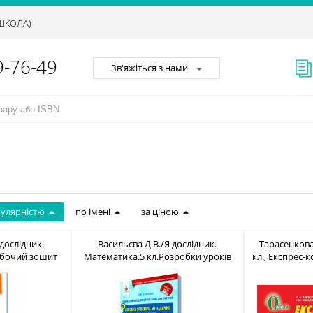
АШКОЛА)
9-76-49
Зв'яжіться з нами
пулярністю
по імені
за ціною
дослідник.
Васильєва Д.В./Я дослідник.
Тарасенкова
обочий зошит
Математика.5 кл.Розробки уроків
кл., Експрес-к
7-656-754-7
та метод.рекомен. ISBN 978-617-656-
61
755-4