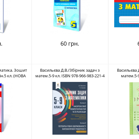
.
60 грн.
матика. Зошит
Васильєва Д.В./Збірник задач з
Васильєва Д
ін.5 кл. (НОВА
матем.5-9 кл. ISBN 978-966-983-221-4
матем.5-9
617-656-743-1
компет.та реа