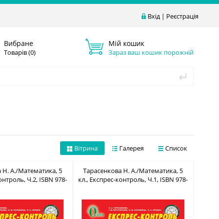
Вхід
|
Реєстрація
Вибране
Мій кошик
Товарів (
0
)
Зараз ваш кошик порожній
Вітрина
Галерея
Список
 Н. А./Математика, 5
Тарасенкова Н. А./Математика, 5
онтроль, Ч.2, ISBN 978-
кл., Експрес-контроль, Ч.1, ISBN 978-
7-656-248-1
617-656-234-4