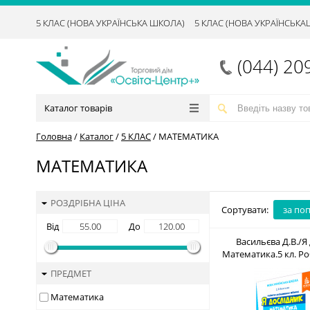
5 КЛАС (НОВА УКРАЇНСЬКА ШКОЛА)
5 КЛАС (НОВА УКРАЇНСЬК
(044) 20
Каталог товарів
Головна
/
Каталог
/
5 КЛАС
/
МАТЕМАТИКА
МАТЕМАТИКА
РОЗДРІБНА ЦІНА
Сортувати:
за по
Від
До
Васильєва Д.В./Я 
Математика.5 кл. Р
учня ISBN 978-61
ПРЕДМЕТ
Математика