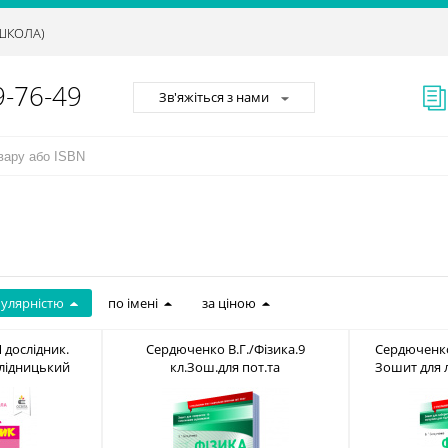
АШКОЛА)
9-76-49
Зв'яжіться з нами
пулярністю
по імені
за ціною
 дослідник.
Сердюченко В.Г./Фізика.9
Сердюченко 
ослідницький
кл.Зош.для пот.та
Зошит для 
617-656-859-9
тем.оц+зош.лаб.роб.НОВА
(НОВА ПРОГ
ПРОГРАМА) ISBN 978-617-656-736-3