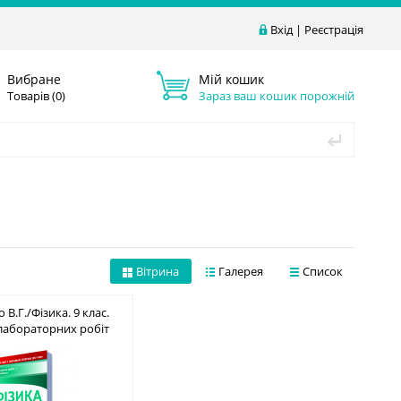
Вхід
|
Реєстрація
Вибране
Мій кошик
Товарів (
0
)
Зараз ваш кошик порожній
Вітрина
Галерея
Список
В.Г./Фізика. 9 клас.
лабораторних робіт
РАМА) ISBN 978-617-
656-737-0