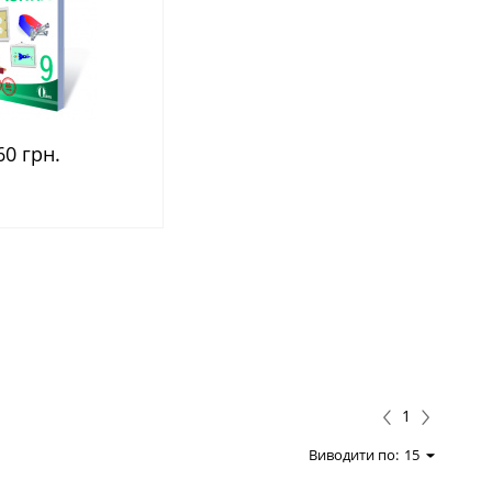
60 грн.
1
Виводити по:
15