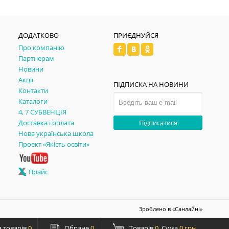
ДОДАТКОВО
ПРИЄДНУЙСЯ
Про компанію
Партнерам
Новини
Акції
ПІДПИСКА НА НОВИНИ
Контакти
Каталоги
4, 7 СУБВЕНЦІЯ
Доставка і оплата
Підписатися
Нова українська школа
Проект «Якість освіти»
Прайс
Зроблено в
«Санлайні»
 товарів
0
Обране
0
Товарів
0
Сума
0 грн.