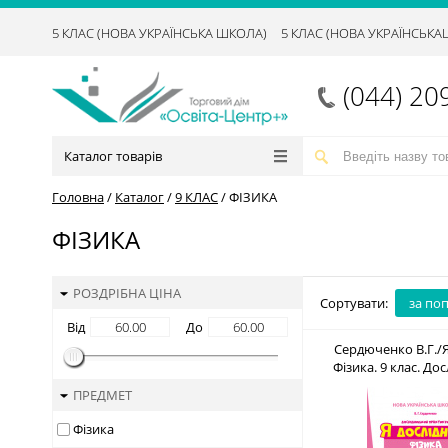
5 КЛАС (НОВА УКРАЇНСЬКА ШКОЛА)
5 КЛАС (НОВА УКРАЇНСЬК
(044) 20
Каталог товарів
Головна
/
Каталог
/
9 КЛАС
/
ФІЗИКА
ФІЗИКА
РОЗДРІБНА ЦІНА
Сортувати:
за по
Від
До
Сердюченко В.Г./Я
Фізика. 9 клас. Д
практикум ISBN 978-
ПРЕДМЕТ
Фізика