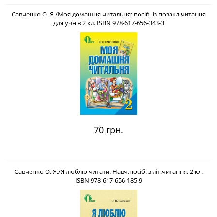
Савченко О. Я./Моя домашня читальня: посіб. із позакл.читання
для учнів 2 кл. ISBN 978-617-656-343-3
70 грн.
Савченко О. Я./Я люблю читати. Навч.посіб. з літ.читання, 2 кл.
ISBN 978-617-656-185-9