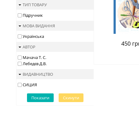
ТИП ТОВАРУ
Підручник
МОВА ВИДАННЯ
Українська
450 гр
АВТОР
Мачача Т. С.
Лебедєв Д.В.
ВИДАВНИЦТВО
СИЦИЯ
Показати
Скинути