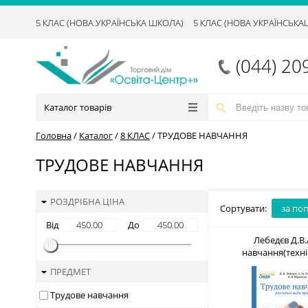
5 КЛАС (НОВА УКРАЇНСЬКА ШКОЛА)
5 КЛАС (НОВА УКРАЇНСЬК
(044) 20
Каталог товарів
Головна
/
Каталог
/
8 КЛАС
/
ТРУДОВЕ НАВЧАННЯ
ТРУДОВЕ НАВЧАННЯ
РОЗДРІБНА ЦІНА
Сортувати:
за по
Від
До
Лебедєв Д.В.
навчання(техні
праці).Підручник8 кл
ПРЕДМЕТ
ISBN 978-617-7
Трудове навчання