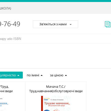
АШКОЛА)
9-76-49
Зв'яжіться з нами
пулярністю
по імені
за ціною
/Труд.
Мачача Т.С./
чні види
Труд.навчання(обслуговуючі види
.(НОВА ПРОГР.)
праці).Підр.8 кл. (НОВА ПРОГР) ISBN
205-12-7
978-617-7205-11-0