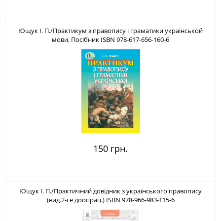
Ющук І. П./Практикум з правопису і граматики українськой
мови, Посібник ISBN 978-617-656-160-6
150 грн.
Ющук І. П./Практичний довідник з українського правопису
(вид.2-ге доопрац.) ISBN 978-966-983-115-6