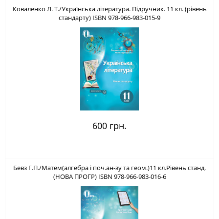
Коваленко Л. Т./Українська література. Підручник. 11 кл. (рівень
стандарту) ISBN 978-966-983-015-9
600 грн.
Бевз Г.П./Матем(алгебра і поч.ан-зу та геом.)11 кл.Рівень станд.
(НОВА ПРОГР) ISBN 978-966-983-016-6