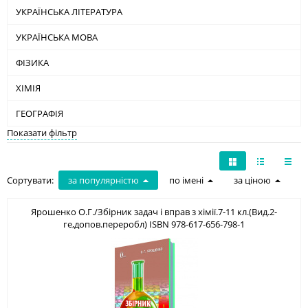
УКРАЇНСЬКА ЛІТЕРАТУРА
УКРАЇНСЬКА МОВА
ФІЗИКА
ХІМІЯ
ГЕОГРАФІЯ
Показати фільтр
Сортувати:
за популярністю
по імені
за ціною
Ярошенко О.Г./Збірник задач і вправ з хімії.7-11 кл.(Вид.2-
ге,допов.переробл) ISBN 978-617-656-798-1