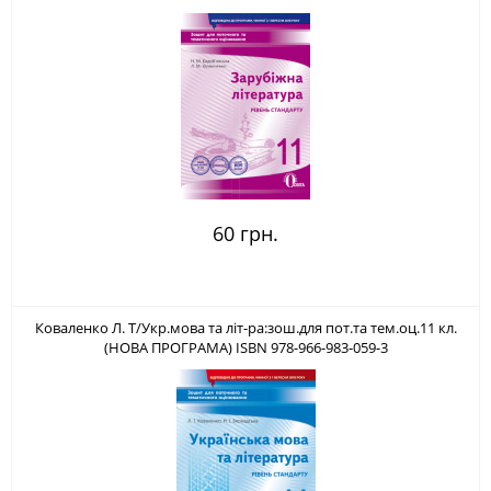
60 грн.
Коваленко Л. Т/Укр.мова та літ-ра:зош.для пот.та тем.оц.11 кл.
(НОВА ПРОГРАМА) ISBN 978-966-983-059-3