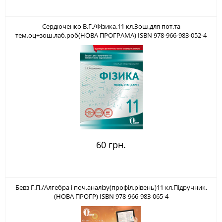
Сердюченко В.Г./Фізика.11 кл.Зош.для пот.та
тем.оц+зош.лаб.роб(НОВА ПРОГРАМА) ISBN 978-966-983-052-4
60 грн.
Бевз Г.П./Алгебра і поч.аналізу(профіл.рівень)11 кл.Підручник.
(НОВА ПРОГР) ISBN 978-966-983-065-4