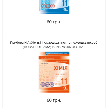
60 грн.
Прибора Н.А./Хімія.11 кл.:зош.для пот.та т.о.+зош.д пр.роб.
(НОВА ПРОГРАМА) ISBN 978-966-983-062-3
60 грн.