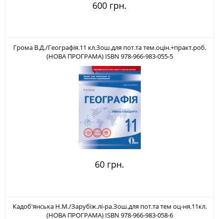
600 грн.
Грома В.Д./Географія.11 кл.Зош.для пот.та тем.оцін.+практ.роб.
(НОВА ПРОГРАМА) ISBN 978-966-983-055-5
60 грн.
Кадоб'янська Н.М./Зарубіж.лі-ра.Зош.для пот.та тем оц-ня.11кл.
(НОВА ПРОГРАМА) ISBN 978-966-983-058-6