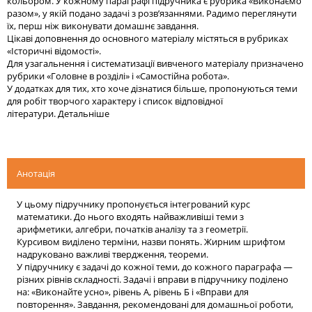
кольором. У кожному параграфі підручника є рубрика «Виконаємо
разом», у якій подано задачі з розв’язаннями. Радимо переглянути
їх, перш ніж виконувати домашнє завдання.
Цікаві доповнення до основного матеріалу містяться в рубриках
«Історичні відомості».
Для узагальнення і систематизації вивченого матеріалу призначено
рубрики «Головне в розділі» і «Самостійна робота».
У додатках для тих, хто хоче дізнатися більше, пропонуються теми
для робіт творчого характеру і список відповідної
літератури.
Детальніше
Анотація
У цьому підручнику пропонується інтегрований курс
математики. До нього входять найважливіші теми з
арифметики, алгебри, початків аналізу та з геометрії.
Курсивом виділено терміни, назви понять. Жирним шрифтом
надруковано важливі твердження, теореми.
У підручнику є задачі до кожної теми, до кожного параграфа —
різних рівнів складності. Задачі і вправи в підручнику поділено
на: «Виконайте усно», рівень А, рівень Б і «Вправи для
повторення». Завдання, рекомендовані для домашньої роботи,