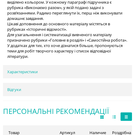
виділено кольором. У кожному параграфі підручника є
рубрика «Виконаємо разом», у якій подано задачі з
розв’язаннями. Радимо переглянути їх, перш ніж виконувати
домашнє завдання.
Цікаві доповнення до основного матеріалу містяться в
рубриках «Історичні відомості».
Для узагальнення і систематизації вивченого матеріалу
призначено рубрики «Головне в розділі» і «Самостійна робота».
У додатках для тих, хто хоче дізнатися більше, пропонуються
теми для робіт творчого характеру і список відповідної
літератури.
Характеристики
Відгуки
ПЕРСОНАЛЬНІ РЕКОМЕНДАЦІЇ
Товар
Артикул
Наличие
Роздрібна ц