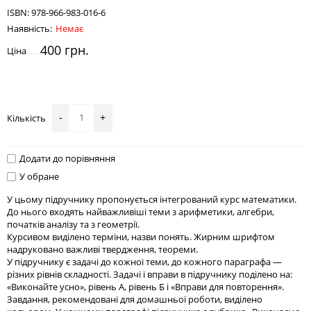
ISBN:
978-966-983-016-6
Наявність:
Немає
400 грн.
Ціна
Кількість
-
+
Додати до порівняння
У обране
У цьому підручнику пропонується інтегрований курс математики.
До нього входять найважливіші теми з арифметики, алгебри,
початків аналізу та з геометрії.
Курсивом виділено терміни, назви понять. Жирним шрифтом
надруковано важливі твердження, теореми.
У підручнику є задачі до кожної теми, до кожного параграфа —
різних рівнів складності. Задачі і вправи в підручнику поділено на:
«Виконайте усно», рівень А, рівень Б і «Вправи для повторення».
Завдання, рекомендовані для домашньої роботи, виділено