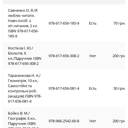
Савченко О. Я./Я
люблю читати.
Навч.посіб. з
978-617-656-185-9
Есть
70 грн.
літ.читання, 2 кл.
ISBN 978-617-656-
185-9
Костіков І. Ю./
Біологія, 6
978-617-656-308-2
Нет
200 грн.
кл.,Підручник ISBN
978-617-656-308-2
Тарасенкова Н. А./
Геометрія, 10 кл.,
Самостійні та
978-617-656-081-4
Есть
50 грн.
контрольні роб.
(акад.рів) ISBN 978-
617-656-081-4
Бойко В. М./
Географія, 6 кл.,
978-966-2542-60-8
Нет
200 грн.
Підручник ISBN