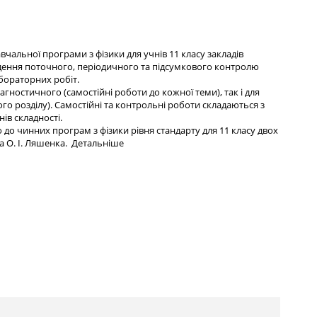
чальної програми з фізики для учнів 11 класу закладів
едення поточного, періодичного та підсумкового контролю
бораторних робіт.
гностичного (самостійні роботи до кожної теми), так і для
о розділу). Самостійні та контрольні роботи складаються з
ів складності.
 до чинних програм з фізики рівня стандарту для 11 класу двох
а О. І. Ляшенка.
Детальніше