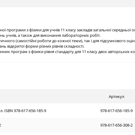
ї програми з фізики для учнів 11 класу закладів загальної середньої 
ь учнів, а також для виконання лабораторних робіт.
ичного (самостійні роботи до кожної теми), так і для підсумкового оці
нь відкритої форми різних рівнів складності.
нних програм з фізики рівня стандарту для 11 класу двох авторських кол
Артикул
л. ISBN 978-617-656-185-9
978-617-656-185-9
2
978-617-656-308-2