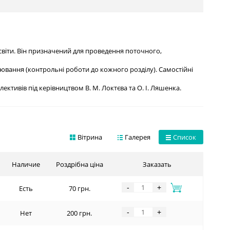
освіти. Він призначений для проведення поточного,
нювання (контрольні роботи до кожного розділу). Самостійні
ективів під керівництвом В. М. Локтєва та О. І. Ляшенка.
Вітрина
Галерея
Список
Наличие
Роздрібна ціна
Заказать
-
+
Есть
70 грн.
-
+
Нет
200 грн.