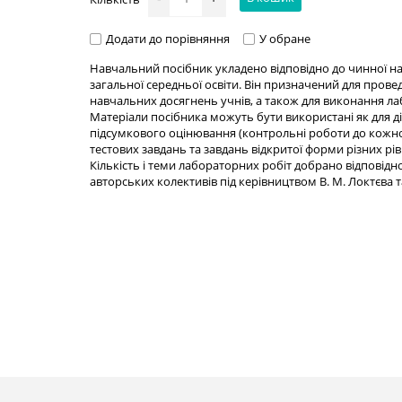
Додати до порівняння
У обране
Навчальний посібник укладено відповідно до чинної нав
загальної середньої освіти. Він призначений для пров
навчальних досягнень учнів, а також для виконання ла
Матеріали посібника можуть бути використані як для діа
підсумкового оцінювання (контрольні роботи до кожног
тестових завдань та завдань відкритої форми різних рівн
Кількість і теми лабораторних робіт добрано відповідно
авторських колективів під керівництвом В. М. Локтєва т