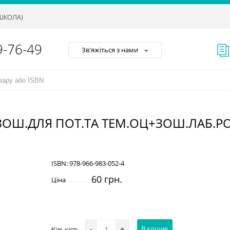
АШКОЛА)
9-76-49
Зв'яжіться з нами
.ЗОШ.ДЛЯ ПОТ.ТА ТЕМ.ОЦ+ЗОШ.ЛАБ.РО
ISBN:
978-966-983-052-4
60 грн.
Ціна
В кошик
Кількість
-
+