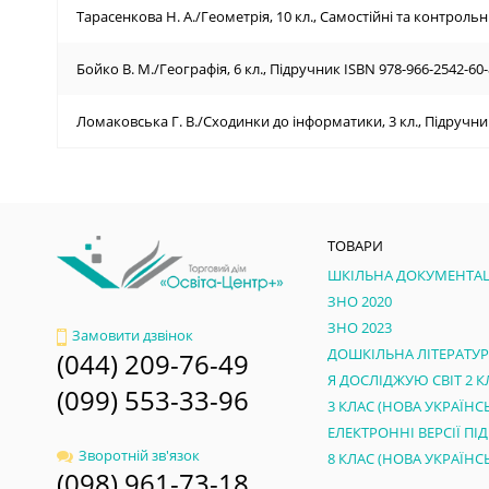
Тарасенкова Н. А./Геометрія, 10 кл., Самостійні та контрольні
Бойко В. М./Географія, 6 кл., Підручник ISBN 978-966-2542-60-
Ломаковська Г. В./Сходинки до інформатики, 3 кл., Підручни
ТОВАРИ
ШКІЛЬНА ДОКУМЕНТАЦ
ЗНО 2020
ЗНО 2023
Замовити дзвінок
ДОШКІЛЬНА ЛІТЕРАТУ
(044) 209-76-49
Я ДОСЛІДЖУЮ СВІТ 2 К
(099) 553-33-96
Зворотній зв'язок
(098) 961-73-18