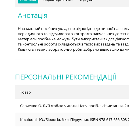
Анотація
Навчальний посібник укладено відповідно до чинної навчально
періодичного та підсумкового контролю навчальних досягнен
Матеріали посібника можуть бути використані як для діагност
та контрольні роботи складаються з тестових завдань та завда
Кількість і теми лабораторних робіт добрано відповідно до чи
ПЕРСОНАЛЬНІ РЕКОМЕНДАЦІЇ
Товар
Савченко О. Я./Я люблю читати. Навч.посіб. з літ.читання, 2 к
Костіков І. Ю./Біологія, 6 кл.,Підручник ISBN 978-617-656-308-