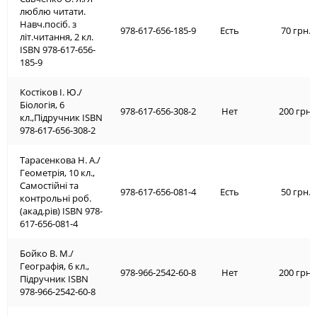
люблю читати.
Навч.посіб. з
978-617-656-185-9
Есть
70 грн.
літ.читання, 2 кл.
ISBN 978-617-656-
185-9
Костіков І. Ю./
Біологія, 6
978-617-656-308-2
Нет
200 грн.
кл.,Підручник ISBN
978-617-656-308-2
Тарасенкова Н. А./
Геометрія, 10 кл.,
Самостійні та
978-617-656-081-4
Есть
50 грн.
контрольні роб.
(акад.рів) ISBN 978-
617-656-081-4
Бойко В. М./
Географія, 6 кл.,
978-966-2542-60-8
Нет
200 грн.
Підручник ISBN
978-966-2542-60-8