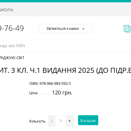
АШКОЛА)
9-76-49
Зв'яжіться з нами
ЛІДЖУЮ СВІТ
 3 КЛ. Ч.1 ВИДАННЯ 2025 (ДО ПІДР.БІ
ISBN:
978-966-983-592-5
120 грн.
Ціна
В кошик
Кількість
-
+