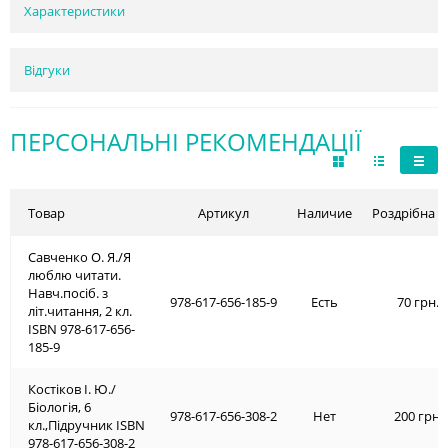
Характеристики
Відгуки
ПЕРСОНАЛЬНІ РЕКОМЕНДАЦІЇ
Товар
Артикул
Наличие
Роздрібна ц
Савченко О. Я./Я
люблю читати.
Навч.посіб. з
978-617-656-185-9
Есть
70 грн.
літ.читання, 2 кл.
ISBN 978-617-656-
185-9
Костіков І. Ю./
Біологія, 6
978-617-656-308-2
Нет
200 грн.
кл.,Підручник ISBN
978-617-656-308-2