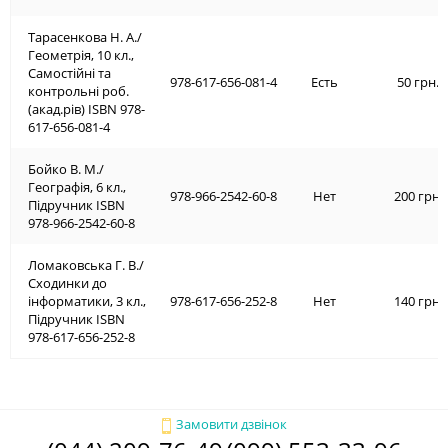
Тарасенкова Н. А./
Геометрія, 10 кл.,
Самостійні та
978-617-656-081-4
Есть
50 грн.
контрольні роб.
(акад.рів) ISBN 978-
617-656-081-4
Бойко В. М./
Географія, 6 кл.,
978-966-2542-60-8
Нет
200 грн.
Підручник ISBN
978-966-2542-60-8
Ломаковська Г. В./
Сходинки до
інформатики, 3 кл.,
978-617-656-252-8
Нет
140 грн.
Підручник ISBN
978-617-656-252-8
Замовити дзвінок