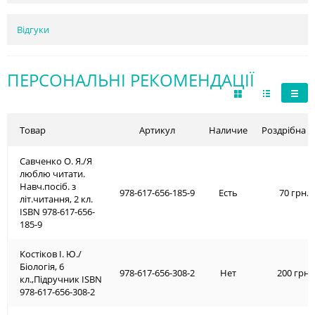
Відгуки
ПЕРСОНАЛЬНІ РЕКОМЕНДАЦІЇ
Товар
Артикул
Наличие
Роздрібна ц
Савченко О. Я./Я
люблю читати.
Навч.посіб. з
978-617-656-185-9
Есть
70 грн.
літ.читання, 2 кл.
ISBN 978-617-656-
185-9
Костіков І. Ю./
Біологія, 6
978-617-656-308-2
Нет
200 грн.
кл.,Підручник ISBN
978-617-656-308-2