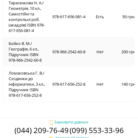
Тарасенкова Н. А./
Геометрія, 10 кл.,
Самостійні та
978-617-656-081-4
Есть
50 грн.
контрольні роб.
(акад.рів) ISBN 978-
617-656-081-4
Бойко В. М./
Географія, 6 кл.,
978-966-2542-60-8
Нет
200 грн.
Підручник ISBN
978-966-2542-60-8
Ломаковська Г. В./
Сходинки до
інформатики, 3 кл.,
978-617-656-252-8
Нет
140 грн.
Підручник ISBN
978-617-656-252-8
Замовити дзвінок
(044) 209-76-49
(099) 553-33-96
Зворотній зв'язок