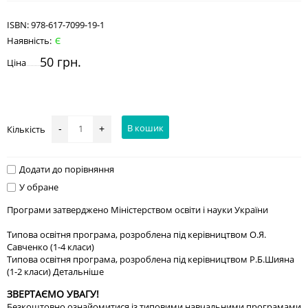
ISBN:
978-617-7099-19-1
Наявність:
Є
50 грн.
Ціна
В кошик
Кількість
-
+
Додати до порівняння
У обране
Програми затверджено Міністерством освіти і науки України
Типова освітня програма, розроблена під керівництвом О.Я.
Савченко (1-4 класи)
Типова освітня програма, розроблена під керівництвом Р.Б.Шияна
(1-2 класи)
Детальніше
ЗВЕРТАЄМО УВАГУ!
Безкоштовно ознайомитися із типовими навчальними програмами