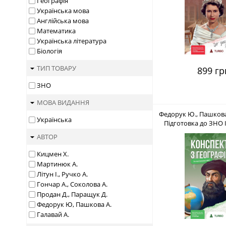
Географія
Українська мова
Англійська мова
Математика
Українська література
Біологія
ТИП ТОВАРУ
899 гр
ЗНО
МОВА ВИДАННЯ
Федорук Ю., Пашкова
Українська
Підготовка до ЗНО 
8660-08-
АВТОР
Кицмен Х.
Мартинюк А.
Літун І., Ручко А.
Гончар А., Соколова А.
Продан Д., Паращук Д.
Федорук Ю, Пашкова А.
Галавай А.