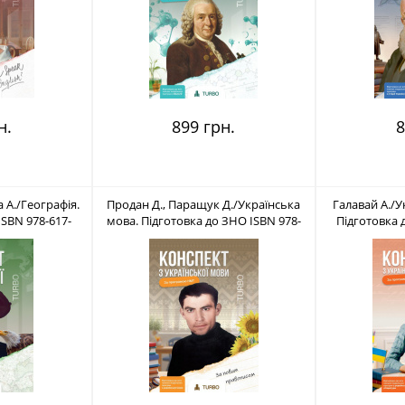
н.
899 грн.
8
 А./Географія.
Продан Д., Паращук Д./Українська
Галавай А./У
ISBN 978-617-
мова. Підготовка до ЗНО ISBN 978-
Підготовка 
6
617-8660-09-3