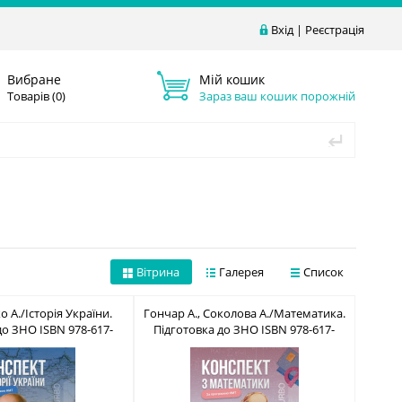
Вхід
|
Реєстрація
Вибране
Мій кошик
Товарів (
0
)
Зараз ваш кошик порожній
Вітрина
Галерея
Список
ко А./Історія України.
Гончар А., Соколова А./Математика.
до ЗНО ISBN 978-617-
Підготовка до ЗНО ISBN 978-617-
8660-14-7
8660-13-0