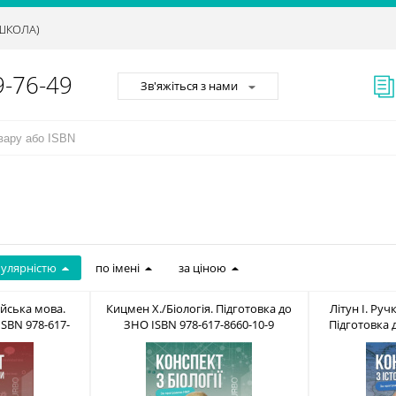
АШКОЛА)
9-76-49
Зв'яжіться з нами
пулярністю
по імені
за ціною
йська мова.
Кицмен Х./Біологія. Підготовка до
Літун І. Руч
ISBN 978-617-
ЗНО ISBN 978-617-8660-10-9
Підготовка 
9