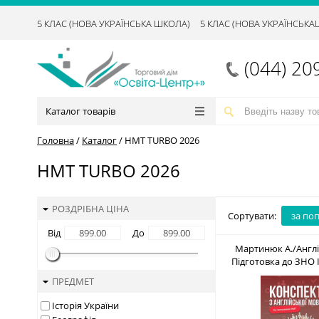
5 КЛАС (НОВА УКРАЇНСЬКА ШКОЛА)
5 КЛАС (НОВА УКРАЇНСЬК
(044) 20
Каталог товарів
Головна
/
Каталог
/
НМТ TURBO 2026
НМТ TURBO 2026
РОЗДРІБНА ЦІНА
Сортувати:
за по
Від
До
Мартинюк А./Англі
Підготовка до ЗНО 
8660-07-
ПРЕДМЕТ
Історія України