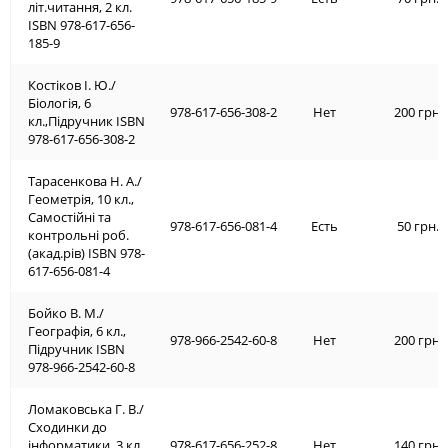
літ.читання, 2 кл.
ISBN 978-617-656-
185-9
Костіков І. Ю./
Біологія, 6
978-617-656-308-2
Нет
200 грн.
кл.,Підручник ISBN
978-617-656-308-2
Тарасенкова Н. А./
Геометрія, 10 кл.,
Самостійні та
978-617-656-081-4
Есть
50 грн.
контрольні роб.
(акад.рів) ISBN 978-
617-656-081-4
Бойко В. М./
Географія, 6 кл.,
978-966-2542-60-8
Нет
200 грн.
Підручник ISBN
978-966-2542-60-8
Ломаковська Г. В./
Сходинки до
інформатики, 3 кл.,
978-617-656-252-8
Нет
140 грн.