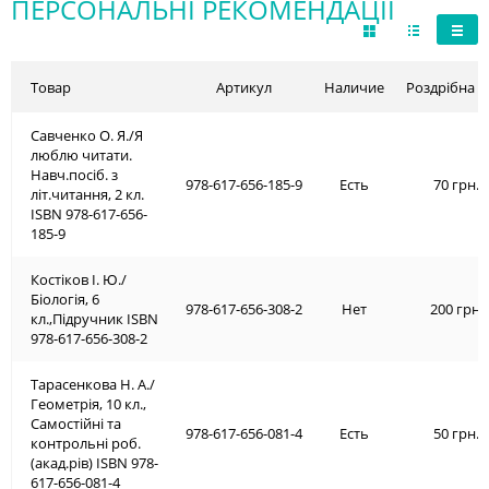
ПЕРСОНАЛЬНІ РЕКОМЕНДАЦІЇ
Товар
Артикул
Наличие
Роздрібна ц
Савченко О. Я./Я
люблю читати.
Навч.посіб. з
978-617-656-185-9
Есть
70 грн.
літ.читання, 2 кл.
ISBN 978-617-656-
185-9
Костіков І. Ю./
Біологія, 6
978-617-656-308-2
Нет
200 грн.
кл.,Підручник ISBN
978-617-656-308-2
Тарасенкова Н. А./
Геометрія, 10 кл.,
Самостійні та
978-617-656-081-4
Есть
50 грн.
контрольні роб.
(акад.рів) ISBN 978-
617-656-081-4