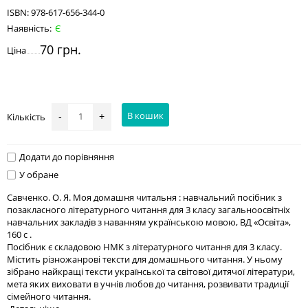
ISBN:
978-617-656-344-0
Наявність:
Є
70 грн.
Ціна
В кошик
Кількість
-
+
Додати до порівняння
У обране
Савченко. О. Я. Моя домашня читальня : навчальний посібник з
позакласного літературного читання для 3 класу загальноосвітніх
навчальних закладів з наванням українською мовою, ВД «Освіта»,
160 с .
Посібник є складовою НМК з літературного читання для 3 класу.
Містить різножанрові тексти для домашнього читання. У ньому
зібрано найкращі тексти української та світової дитячої літератури,
мета яких виховати в учнів любов до читання, розвивати традиції
сімейного читання.