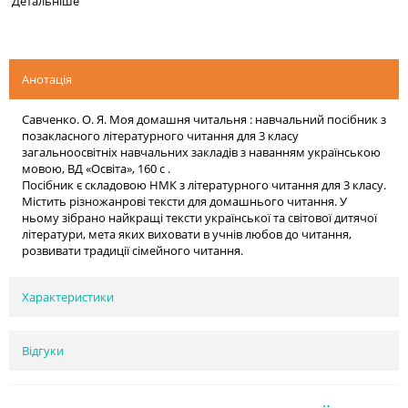
Детальніше
Анотація
Савченко. О. Я. Моя домашня читальня : навчальний посібник з
позакласного літературного читання для 3 класу
загальноосвітніх навчальних закладів з наванням українською
мовою, ВД «Освіта», 160 с .
Посібник є складовою НМК з літературного читання для 3 класу.
Містить різножанрові тексти для домашнього читання. У
ньому зібрано найкращі тексти української та світової дитячої
літератури, мета яких виховати в учнів любов до читання,
розвивати традиції сімейного читання.
Характеристики
Відгуки