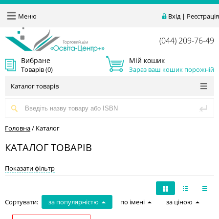
Меню
Вхід
|
Реєстрація
(044) 209-76-49
Вибране
Мій кошик
Товарів (
0
)
Зараз ваш кошик порожній
Каталог товарів
Головна
/
Каталог
КАТАЛОГ ТОВАРІВ
Показати фільтр
Сортувати:
за популярністю
по імені
за ціною