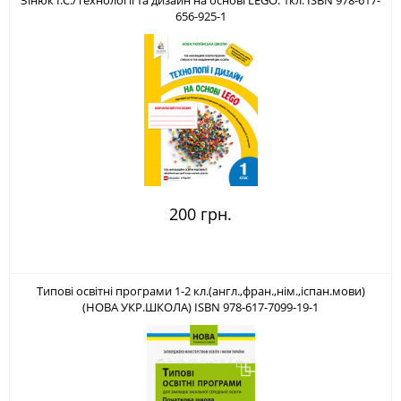
Зінюк І.С./Технології та дизайн на основі LEGO. 1кл. ISBN 978-617-
656-925-1
200 грн.
Типові освітні програми 1-2 кл.(англ.,фран.,нім.,іспан.мови)
(НОВА УКР.ШКОЛА) ISBN 978-617-7099-19-1