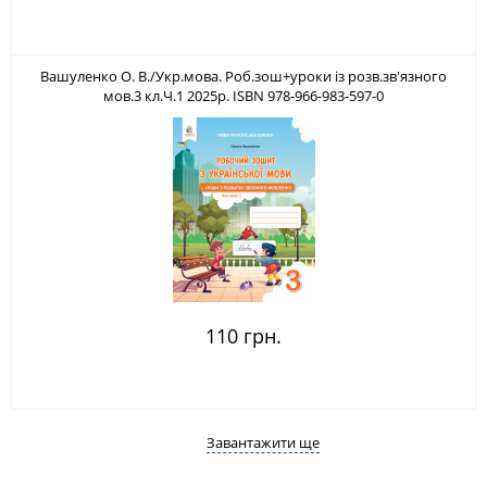
Вашуленко О. В./Укр.мова. Роб.зош+уроки із розв.зв'язного
мов.3 кл.Ч.1 2025р. ISBN 978-966-983-597-0
110 грн.
Завантажити ще