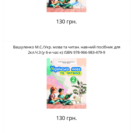
130 грн.
Вашуленко М.С./Укр. мова та читан. нав-ний посібник для
2кл.Ч.3 (у 6-и час-х) ISBN 978-966-983-479-9
130 грн.