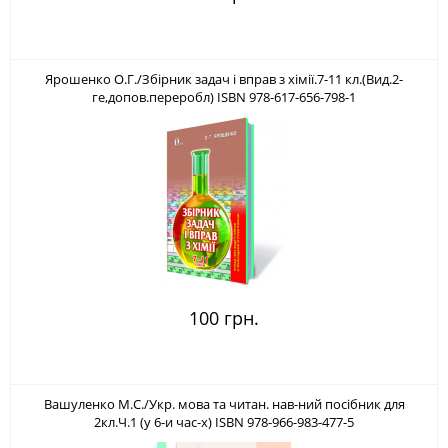
Ярошенко О.Г./Збірник задач і вправ з хімії.7-11 кл.(Вид.2-
ге,допов.переробл) ISBN 978-617-656-798-1
100 грн.
Вашуленко М.С./Укр. мова та читан. нав-ний посібник для
2кл.Ч.1 (у 6-и час-х) ISBN 978-966-983-477-5