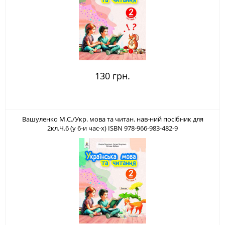
130 грн.
Вашуленко М.С./Укр. мова та читан. нав-ний посібник для
2кл.Ч.6 (у 6-и час-х) ISBN 978-966-983-482-9