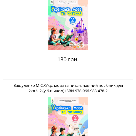
130 грн.
Вашуленко М.С./Укр. мова та читан. нав-ний посібник для
2кл.Ч.2 (у 6-и час-х) ISBN 978-966-983-478-2