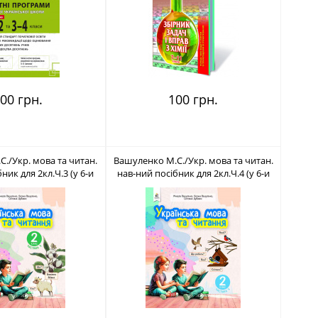
00 грн.
100 грн.
./Укр. мова та читан.
Вашуленко М.С./Укр. мова та читан.
ник для 2кл.Ч.3 (у 6-и
нав-ний посібник для 2кл.Ч.4 (у 6-и
N 978-966-983-479-9
час-х) ISBN 978-966-983-480-5