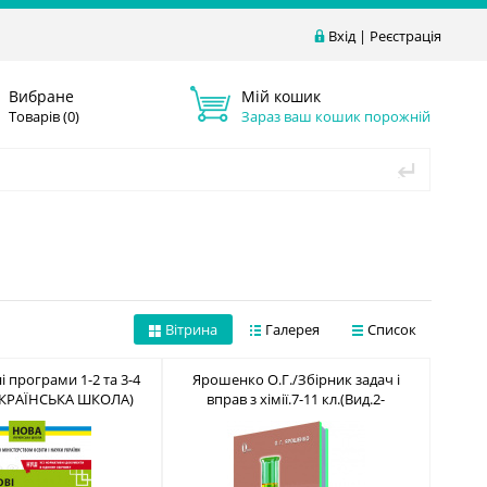
Вхід
|
Реєстрація
Вибране
Мій кошик
Товарів (
0
)
Зараз ваш кошик порожній
Вітрина
Галерея
Список
ні програми 1-2 та 3-4
Ярошенко О.Г./Збірник задач і
УКРАЇНСЬКА ШКОЛА)
вправ з хімії.7-11 кл.(Вид.2-
8-617-7099-24-5
ге,допов.переробл) ISBN 978-617-
656-798-1