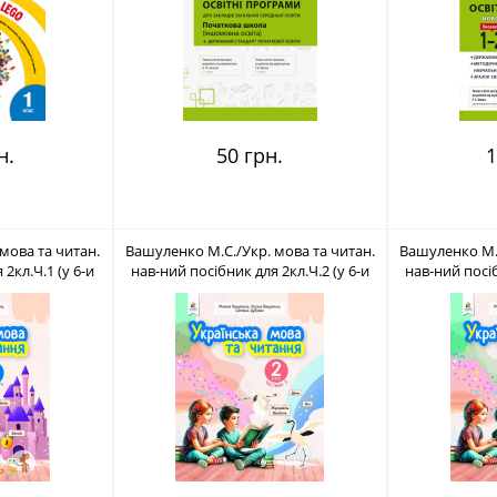
н.
50 грн.
1
мова та читан.
Вашуленко М.С./Укр. мова та читан.
Вашуленко М.С
2кл.Ч.1 (у 6-и
нав-ний посібник для 2кл.Ч.2 (у 6-и
нав-ний посіб
6-983-477-5
час-х) ISBN 978-966-983-478-2
час-х) ISB