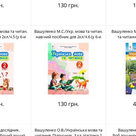
н.
130 грн.
1
мова та читан.
Вашуленко М.С./Укр. мова та читан.
Вашуленко М
2кл.Ч.5 (у 6-и
нав-ний посібник для 2кл.Ч.6 (у 6-и
та читанн
6-983-481-2
час-х) ISBN 978-966-983-482-9
Частина 1 IS
н.
130 грн.
4
 дослідник.
Вашуленко О.В./Українська мова та
Вашуленк
Робочий зошит
читання. Підручник. 3 кл. Частина 2
Роб.зош+уро