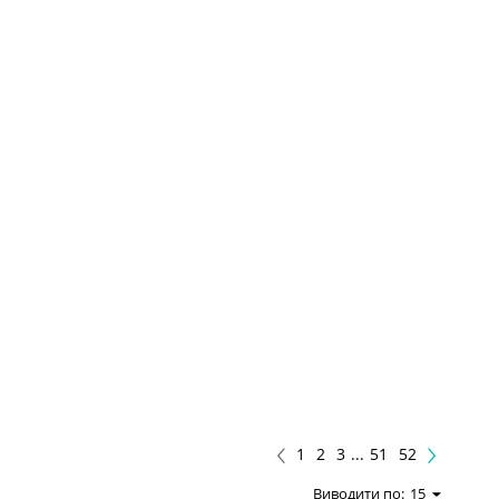
1
2
3
...
51
52
Виводити по:
15