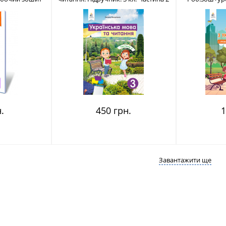
7-656-721-9
ISBN 978-966-983-120-0
мов.3 кл.Ч.1
.
450 грн.
1
Завантажити ще