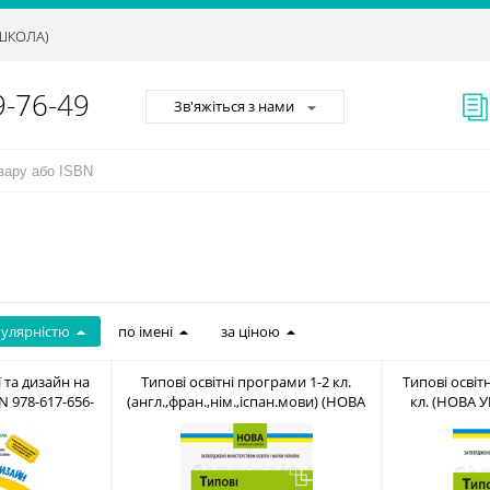
АШКОЛА)
9-76-49
Зв'яжіться з нами
пулярністю
по імені
за ціною
ї та дизайн на
Типові освітні програми 1-2 кл.
Типові освіт
N 978-617-656-
(англ.,фран.,нім.,іспан.мови) (НОВА
кл. (НОВА 
УКР.ШКОЛА) ISBN 978-617-7099-19-1
ISBN 97