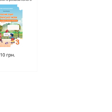
 2025р. ISBN 978-966-
983-597-0
10 грн.