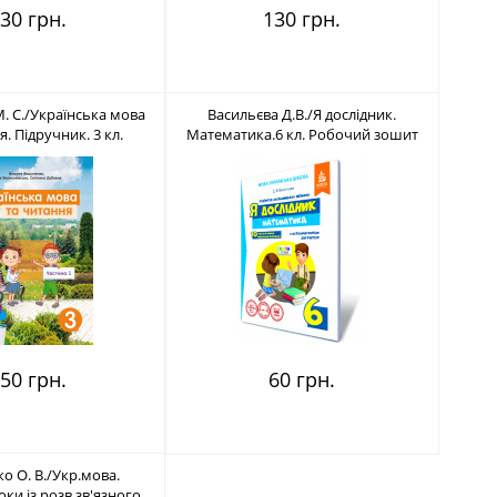
30 грн.
130 грн.
. С./Українська мова
Васильєва Д.В./Я дослідник.
я. Підручник. 3 кл.
Математика.6 кл. Робочий зошит
BN 978-966-983-119-4
учня ISBN 978-617-656-734-9
50 грн.
60 грн.
о О. В./Укр.мова.
ки із розв.зв'язного