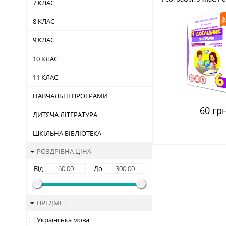
7 КЛАС
учня ISBN 978-61
8 КЛАС
9 КЛАС
10 КЛАС
11 КЛАС
НАВЧАЛЬНІ ПРОГРАМИ
60 грн
ДИТЯЧА ЛІТЕРАТУРА
ШКІЛЬНА БІБЛІОТЕКА
РОЗДРІБНА ЦІНА
Від
До
ПРЕДМЕТ
Українська мова